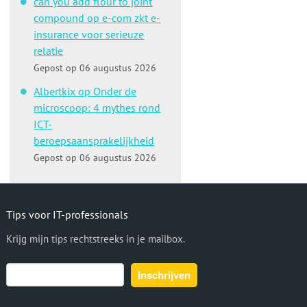
can you add flour to joint
compound op e-com zkt e-
insurance voor serieuze
relatie
Gepost op 06 augustus 2026
Albertkix op Onder de
microscoop: 4 mythes rond
ICT-
beroepsaansprakelijkheid
Gepost op 06 augustus 2026
Tips voor IT-professionals
Krijg mijn tips rechtstreeks in je mailbox.