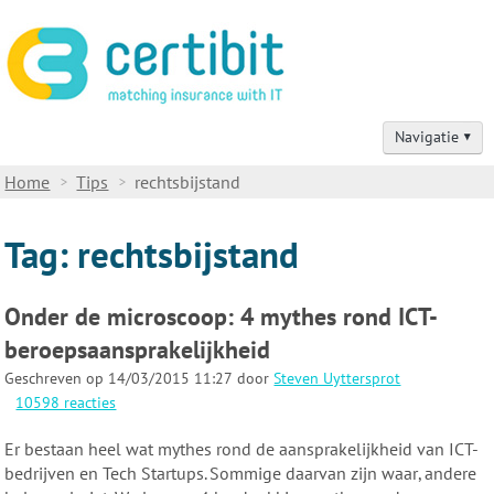
Navigatie
Home
Home
Tips
rechtsbijstand
Verzekeringsadvies
Tag: rechtsbijstand
Verzekeringsproducten
Onder de microscoop: 4 mythes rond ICT-
Schadegevallen
beroepsaansprakelijkheid
Contact
Geschreven op 14/03/2015 11:27 door
Steven Uyttersprot
10598 reacties
Tips voor IT-professionals
Er bestaan heel wat mythes rond de aansprakelijkheid van ICT-
bedrijven en Tech Startups. Sommige daarvan zijn waar, andere
Over ons