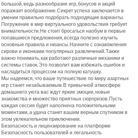
большой, ведь разнообразие игр, бонусов и акций
поражает воображение. Секрет успеха заключается в
умении правильно подобрать подходящие варианты.
Погружение в мир виртуального удовольствия требует
внимательности. Не стоит бросаться наобум в первые
попавшиеся предложения, всегда полезно изучить
основные правила и нюансы. Начните с ознакомления
сирови и иконками популярных развлечений. Также
важно понимать, как работают различные механики и
системы ставок. Это позволит вам избежать ошибок и
насладиться процессом на полную катушку.
Мы надеемся, что ваше путешествие по миру азартных
игр станет незабываемым. В привычной атмосфере
домашнего уюта вас ждут яркие эмоции, новые
знакомства и множество приятных сюрпризов. Пусть
каждая сессия будет наполнена положительными
моментами, а удача станет вашим верным спутником в
этом увлекательном приключении.
Безопасность и лицензирование на платформе
Безопасность пользователей и легальность