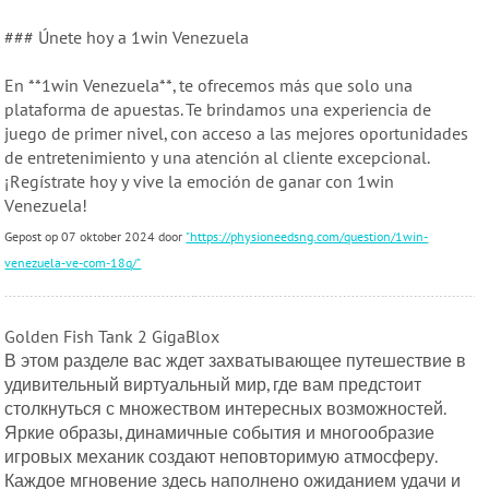
### Únete hoy a 1win Venezuela
En **1win Venezuela**, te ofrecemos más que solo una
plataforma de apuestas. Te brindamos una experiencia de
juego de primer nivel, con acceso a las mejores oportunidades
de entretenimiento y una atención al cliente excepcional.
¡Regístrate hoy y vive la emoción de ganar con 1win
Venezuela!
Gepost op 07 oktober 2024 door
"https://physioneedsng.com/question/1win-
venezuela-ve-com-18q/"
Golden Fish Tank 2 GigaBlox
В этом разделе вас ждет захватывающее путешествие в
удивительный виртуальный мир, где вам предстоит
столкнуться с множеством интересных возможностей.
Яркие образы, динамичные события и многообразие
игровых механик создают неповторимую атмосферу.
Каждое мгновение здесь наполнено ожиданием удачи и