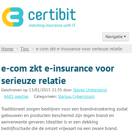
Navigatie
Home
Home
Tips
e-com zkt e-insurance voor serieuze relatie
Verzekeringsadvies
e-com zkt e-insurance voor
Verzekeringsproducten
serieuze relatie
Schadegevallen
Geschreven op 13/01/2015 21:35 door
Steven Uyttersprot
6601 reacties
Categorieën:
Startup
,
Cyberrisico's
Contact
Traditioneel zorgen bedrijven voor een brandverzekering zodat
Tips voor IT-professionals
gebouwen en producten beschermd zijn tegen brand en
aanverwante gevaren. Idealiter is er een dekking
Over ons
bedrijfsschade die de omzet vrijwaart na een zware brand.