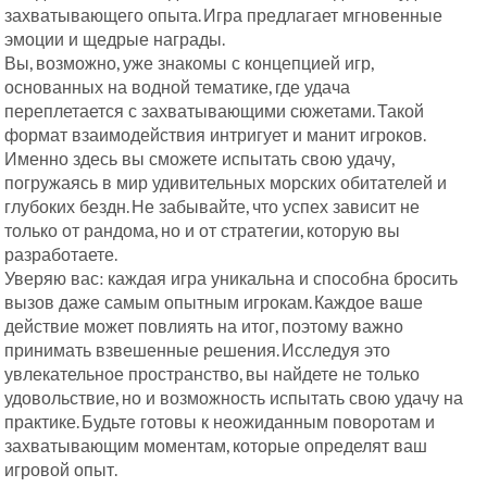
захватывающего опыта. Игра предлагает мгновенные
эмоции и щедрые награды.
Вы, возможно, уже знакомы с концепцией игр,
основанных на водной тематике, где удача
переплетается с захватывающими сюжетами. Такой
формат взаимодействия интригует и манит игроков.
Именно здесь вы сможете испытать свою удачу,
погружаясь в мир удивительных морских обитателей и
глубоких бездн. Не забывайте, что успех зависит не
только от рандома, но и от стратегии, которую вы
разработаете.
Уверяю вас: каждая игра уникальна и способна бросить
вызов даже самым опытным игрокам. Каждое ваше
действие может повлиять на итог, поэтому важно
принимать взвешенные решения. Исследуя это
увлекательное пространство, вы найдете не только
удовольствие, но и возможность испытать свою удачу на
практике. Будьте готовы к неожиданным поворотам и
захватывающим моментам, которые определят ваш
игровой опыт.