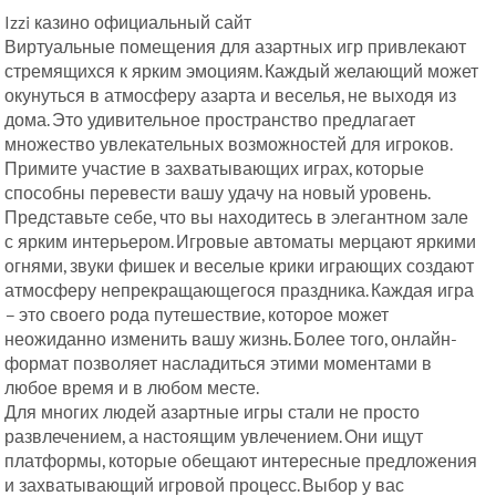
Izzi казино официальный сайт
Виртуальные помещения для азартных игр привлекают
стремящихся к ярким эмоциям. Каждый желающий может
окунуться в атмосферу азарта и веселья, не выходя из
дома. Это удивительное пространство предлагает
множество увлекательных возможностей для игроков.
Примите участие в захватывающих играх, которые
способны перевести вашу удачу на новый уровень.
Представьте себе, что вы находитесь в элегантном зале
с ярким интерьером. Игровые автоматы мерцают яркими
огнями, звуки фишек и веселые крики играющих создают
атмосферу непрекращающегося праздника. Каждая игра
– это своего рода путешествие, которое может
неожиданно изменить вашу жизнь. Более того, онлайн-
формат позволяет насладиться этими моментами в
любое время и в любом месте.
Для многих людей азартные игры стали не просто
развлечением, а настоящим увлечением. Они ищут
платформы, которые обещают интересные предложения
и захватывающий игровой процесс. Выбор у вас