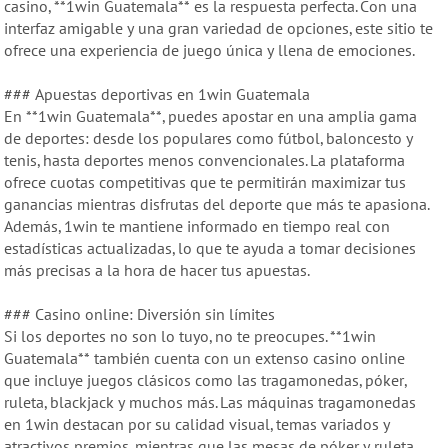
casino, **1win Guatemala** es la respuesta perfecta. Con una
interfaz amigable y una gran variedad de opciones, este sitio te
ofrece una experiencia de juego única y llena de emociones.
### Apuestas deportivas en 1win Guatemala
En **1win Guatemala**, puedes apostar en una amplia gama
de deportes: desde los populares como fútbol, baloncesto y
tenis, hasta deportes menos convencionales. La plataforma
ofrece cuotas competitivas que te permitirán maximizar tus
ganancias mientras disfrutas del deporte que más te apasiona.
Además, 1win te mantiene informado en tiempo real con
estadísticas actualizadas, lo que te ayuda a tomar decisiones
más precisas a la hora de hacer tus apuestas.
### Casino online: Diversión sin límites
Si los deportes no son lo tuyo, no te preocupes. **1win
Guatemala** también cuenta con un extenso casino online
que incluye juegos clásicos como las tragamonedas, póker,
ruleta, blackjack y muchos más. Las máquinas tragamonedas
en 1win destacan por su calidad visual, temas variados y
atractivos premios, mientras que las mesas de póker y ruleta