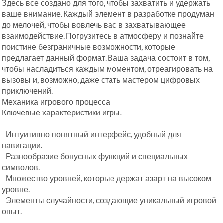
Здесь все создано для того, чтобы захватить и удержать
ваше внимание. Каждый элемент в разработке продуман
до мелочей, чтобы вовлечь вас в захватывающее
взаимодействие. Погрузитесь в атмосферу и познайте
поистине безграничные возможности, которые
предлагает данный формат. Ваша задача состоит в том,
чтобы насладиться каждым моментом, отреагировать на
вызовы и, возможно, даже стать мастером цифровых
приключений.
Механика игрового процесса
Ключевые характеристики игры:
- Интуитивно понятный интерфейс, удобный для
навигации.
- Разнообразие бонусных функций и специальных
символов.
- Множество уровней, которые держат азарт на высоком
уровне.
- Элементы случайности, создающие уникальный игровой
опыт.