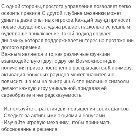
С одной стороны, простота управления позволяет легко
освоить правила. С другой, глубина механики может
удивить даже опытных игроков. Каждый раунд приносит
новые ощущения, а удача решает, насколько успешным
будет ваше приключение. Такой подход создает
динамику, которая поддерживает интерес на протяжении
долгого времени.
Важным является и то, как различные функции
взаимодействуют друг с другом. Возможности для
получения призов постепенно раскрываются. К примеру,
активация бонусных раундов может значительно
повысить шансы на выигрыш. А специальные символы
делают каждую игру уникальной, придавая ей
своеобразие и непредсказуемость.
- Используйте стратегии для повышения своих шансов.
- Следите за активными акциями и бонусами.
- Изучайте игровую механику, чтобы принимать
обоснованные решения.