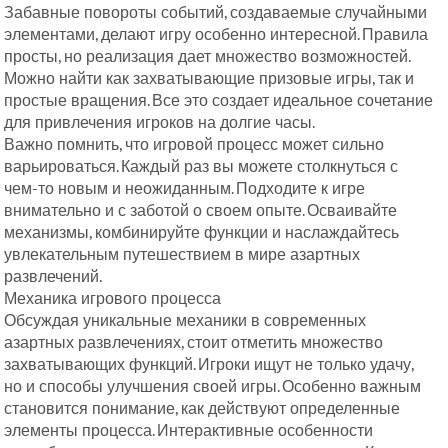
Забавные повороты событий, создаваемые случайными
элементами, делают игру особенно интересной. Правила
просты, но реализация дает множество возможностей.
Можно найти как захватывающие призовые игры, так и
простые вращения. Все это создает идеальное сочетание
для привлечения игроков на долгие часы.
Важно помнить, что игровой процесс может сильно
варьироваться. Каждый раз вы можете столкнуться с
чем-то новым и неожиданным. Подходите к игре
внимательно и с заботой о своем опыте. Осваивайте
механизмы, комбинируйте функции и наслаждайтесь
увлекательным путешествием в мире азартных
развлечений.
Механика игрового процесса
Обсуждая уникальные механики в современных
азартных развлечениях, стоит отметить множество
захватывающих функций. Игроки ищут не только удачу,
но и способы улучшения своей игры. Особенно важным
становится понимание, как действуют определенные
элементы процесса. Интерактивные особенности