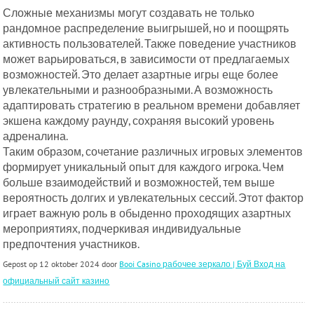
Сложные механизмы могут создавать не только
рандомное распределение выигрышей, но и поощрять
активность пользователей. Также поведение участников
может варьироваться, в зависимости от предлагаемых
возможностей. Это делает азартные игры еще более
увлекательными и разнообразными. А возможность
адаптировать стратегию в реальном времени добавляет
экшена каждому раунду, сохраняя высокий уровень
адреналина.
Таким образом, сочетание различных игровых элементов
формирует уникальный опыт для каждого игрока. Чем
больше взаимодействий и возможностей, тем выше
вероятность долгих и увлекательных сессий. Этот фактор
играет важную роль в обыденно проходящих азартных
мероприятиях, подчеркивая индивидуальные
предпочтения участников.
Gepost op 12 oktober 2024 door
Booi Casino рабочее зеркало | Буй Вход на
официальный сайт казино