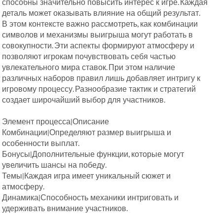
способны значительно повысить интерес к игре. Каждая
деталь может оказывать влияние на общий результат.
В этом контексте важно рассмотреть, как комбинации
символов и механизмы выигрыша могут работать в
совокупности. Эти аспекты формируют атмосферу и
позволяют игрокам почувствовать себя частью
увлекательного мира ставок. При этом наличие
различных наборов правил лишь добавляет интригу к
игровому процессу. Разнообразие тактик и стратегий
создает широчайший выбор для участников.
Элемент процесса|Описание
Комбинации|Определяют размер выигрыша и
особенности выплат.
Бонусы|Дополнительные функции, которые могут
увеличить шансы на победу.
Темы|Каждая игра имеет уникальный сюжет и
атмосферу.
Динамика|Способность механики интриговать и
удерживать внимание участников.