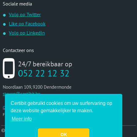
Sociale media
Volg op Twitter
Like op Facebook
Volg op LinkedIn
Contacteer ons
24/7 bereikbaar op
052 22 12 32
Noordlaan 109, 9200 Dendermonde
steven@certibit.be
Certibit gebruikt cookies om uw surfervaring op
Onderdeel van Lukas verzekeringen
deze website gemakkelijker te maken.
FMSA: 39524A
Meer info
© 2026 Certibit (onderdeel van Lukas verzekeringen)
OK