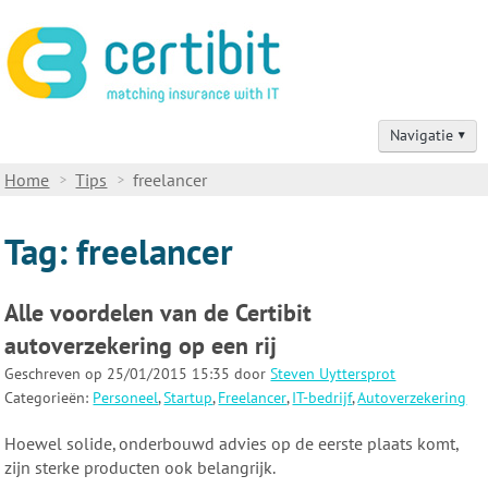
Navigatie
Home
Home
Tips
freelancer
Verzekeringsadvies
Tag: freelancer
Verzekeringsproducten
Alle voordelen van de Certibit
Schadegevallen
autoverzekering op een rij
Contact
Geschreven op 25/01/2015 15:35 door
Steven Uyttersprot
Categorieën:
Personeel
,
Startup
,
Freelancer
,
IT-bedrijf
,
Autoverzekering
Tips voor IT-professionals
Hoewel solide, onderbouwd advies op de eerste plaats komt,
zijn sterke producten ook belangrijk.
Over ons